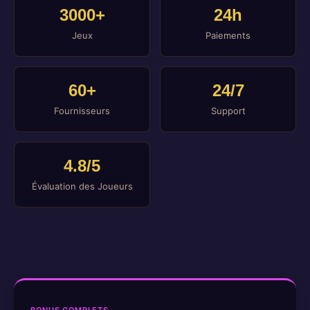
3000+
24h
Jeux
Paiements
60+
24/7
Fournisseurs
Support
4.8/5
Évaluation des Joueurs