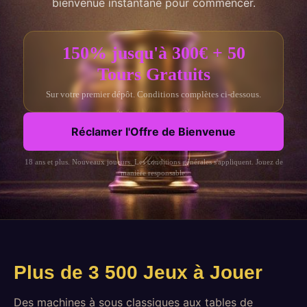
bienvenue instantané pour commencer.
150% jusqu'à 300€ + 50
Tours Gratuits
Sur votre premier dépôt. Conditions complètes ci-dessous.
Réclamer l'Offre de Bienvenue
18 ans et plus. Nouveaux joueurs. Les conditions générales s'appliquent. Jouez de
manière responsable.
Plus de 3 500 Jeux à Jouer
Des machines à sous classiques aux tables de