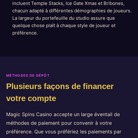
incluent Temple Stacks, Ice Gate Xmas et Bribones,
chacun adapté à différentes démographies de joueurs.
La largeur du portefeuille du studio assure que
quelque chose plaît à chaque style de joueur et
préférence.
MÉTHODES DE DÉPÔT
Plusieurs façons de financer
votre compte
Magic Spins Casino accepte un large éventail de
méthodes de paiement pour convenir à votre
préférence. Que vous préfériez les paiements par