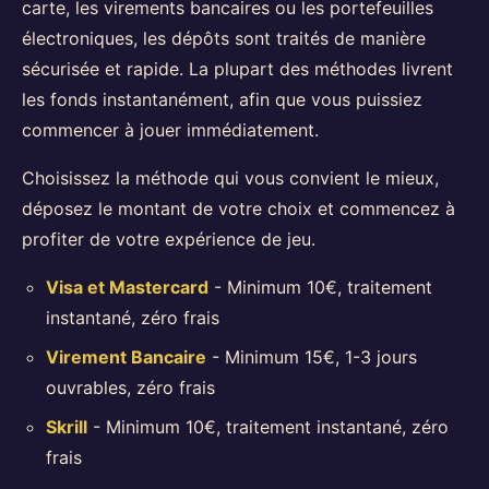
carte, les virements bancaires ou les portefeuilles
électroniques, les dépôts sont traités de manière
sécurisée et rapide. La plupart des méthodes livrent
les fonds instantanément, afin que vous puissiez
commencer à jouer immédiatement.
Choisissez la méthode qui vous convient le mieux,
déposez le montant de votre choix et commencez à
profiter de votre expérience de jeu.
Visa et Mastercard
- Minimum 10€, traitement
instantané, zéro frais
Virement Bancaire
- Minimum 15€, 1-3 jours
ouvrables, zéro frais
Skrill
- Minimum 10€, traitement instantané, zéro
frais