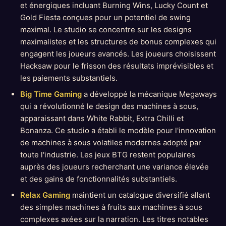
et énergiques incluant Burning Wins, Lucky Count et
Gold Fiesta conçues pour un potentiel de swing
maximal. Le studio se concentre sur les designs
maximalistes et les structures de bonus complexes qui
engagent les joueurs avancés. Les joueurs choisissent
Hacksaw pour le frisson des résultats imprévisibles et
les paiements substantiels.
Big Time Gaming
a développé la mécanique Megaways
qui a révolutionné le design des machines à sous,
apparaissant dans White Rabbit, Extra Chilli et
Bonanza. Ce studio a établi le modèle pour l'innovation
de machines à sous volatiles modernes adopté par
toute l'industrie. Les jeux BTG restent populaires
auprès des joueurs recherchant une variance élevée
et des gains de fonctionnalités substantiels.
Relax Gaming
maintient un catalogue diversifié allant
des simples machines à fruits aux machines à sous
complexes axées sur la narration. Les titres notables