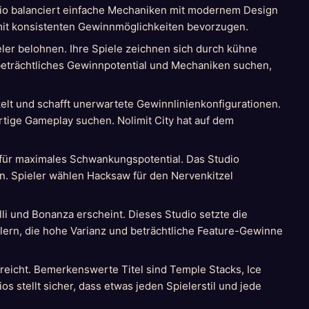
udio balanciert einfache Mechaniken mit modernem Design
 mit konsistenten Gewinnmöglichkeiten bevorzugen.
ieler belohnen. Ihre Spiele zeichnen sich durch kühne
 beträchtliches Gewinnpotential und Mechaniken suchen,
lt und schafft unerwartete Gewinnlinienkonfigurationen.
rtige Gameplay suchen. Nolimit City hat auf dem
t für maximales Schwankungspotential. Das Studio
n. Spieler wählen Hacksaw für den Nervenkitzel
li und Bonanza erscheint. Dieses Studio setzte die
elern, die hohe Varianz und beträchtliche Feature-Gewinne
 reicht. Bemerkenswerte Titel sind Temple Stacks, Ice
 stellt sicher, dass etwas jeden Spielerstil und jede