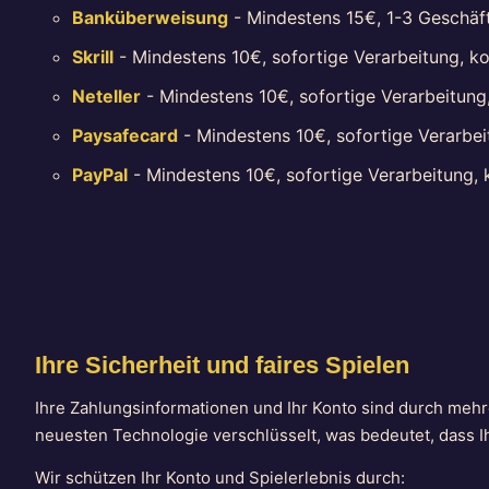
Banküberweisung
- Mindestens 15€, 1-3 Geschäft
Skrill
- Mindestens 10€, sofortige Verarbeitung, k
Neteller
- Mindestens 10€, sofortige Verarbeitung
Paysafecard
- Mindestens 10€, sofortige Verarbei
PayPal
- Mindestens 10€, sofortige Verarbeitung, 
Ihre Sicherheit und faires Spielen
Ihre Zahlungsinformationen und Ihr Konto sind durch mehr
neuesten Technologie verschlüsselt, was bedeutet, dass Ih
Wir schützen Ihr Konto und Spielerlebnis durch: