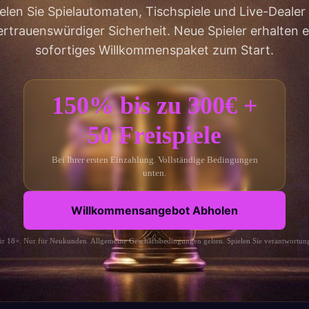
elen Sie Spielautomaten, Tischspiele und Live-Dealer
ertrauenswürdiger Sicherheit. Neue Spieler erhalten e
sofortiges Willkommenspaket zum Start.
150% bis zu 300€ +
50 Freispiele
Bei Ihrer ersten Einzahlung. Vollständige Bedingungen
unten.
Willkommensangebot Abholen
ür 18+. Nur für Neukunden. Allgemeine Geschäftsbedingungen gelten. Spielen Sie verantwortung