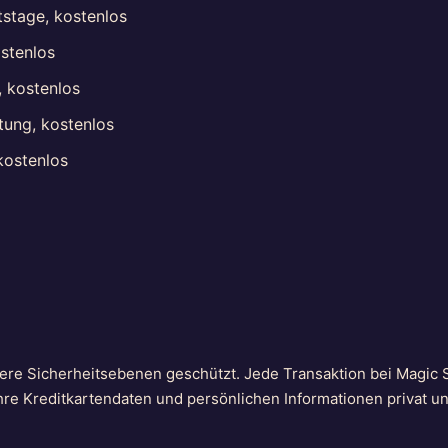
stage, kostenlos
ostenlos
, kostenlos
tung, kostenlos
kostenlos
ere Sicherheitsebenen geschützt. Jede Transaktion bei Magic S
re Kreditkartendaten und persönlichen Informationen privat un