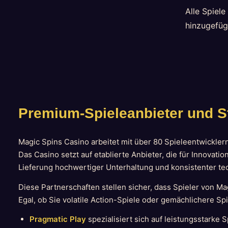
Alle Spiel
hinzugefügt
Premium-Spieleanbieter und S
Magic Spins Casino arbeitet mit über 80 Spieleentwickle
Das Casino setzt auf etablierte Anbieter, die für Innovati
Lieferung hochwertiger Unterhaltung und konsistenter tec
Diese Partnerschaften stellen sicher, dass Spieler von Mag
Egal, ob Sie volatile Action-Spiele oder gemächlichere S
Pragmatic Play
spezialisiert sich auf leistungsstarke