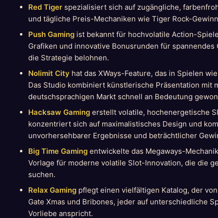
Red Tiger
spezialisiert sich auf zugängliche, farbenf
und tägliche Preis-Mechaniken wie Tiger Rock-Gewinnr
Push Gaming
ist bekannt für hochvolatile Action-Spiel
Grafiken und innovative Bonusrunden für spannendes G
die Strategie belohnen.
Nolimit City
hat das XWays-Feature, das in Spielen wie
Das Studio kombiniert künstlerische Präsentation mit m
deutschsprachigen Markt schnell an Bedeutung gewonne
Hacksaw Gaming
erstellt volatile, hochenergetische 
konzentriert sich auf maximalistisches Design und kom
unvorhersehbarer Ergebnisse und beträchtlicher Gewi
Big Time Gaming
entwickelte das Megaways-Mechanik, d
Vorlage für moderne volatile Slot-Innovation, die die 
suchen.
Relax Gaming
pflegt einen vielfältigen Katalog, der v
Gate Xmas und Bribones, jeder auf unterschiedliche Spi
Vorliebe anspricht.