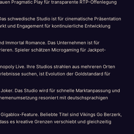
auen Pragmatic Play für transparente RTP-Offenlegung
Das schwedische Studio ist für cinematische Präsentation
arkt und Engagement für kontinuierliche Entwicklung
und Immortal Romance. Das Unternehmen ist für
ieren. Spieler schätzen Microgaming für Jackpot-
opoly Live. Ihre Studios strahlen aus mehreren Orten
rlebnisse suchen, ist Evolution der Goldstandard für
re Joker. Das Studio wird für schnelle Marktanpassung und
Themenumsetzung resoniert mit deutschsprachigen
igablox-Feature. Beliebte Titel sind Vikings Go Berzerk,
dass es kreative Grenzen verschiebt und gleichzeitig