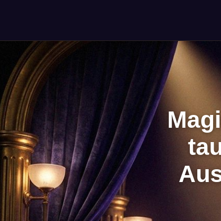
Magi
ta
Aus