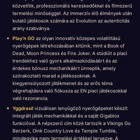
közvetítik, professzionális kereskedőkkel és filmszerű
termelési minőséggel. Az immerzív élő élmények után
kutató játékosok számára az Evolution az autenticitás
arany szabványa.
Play'n GO
az olyan innovatív közepes volatilitású
nyerőgépek létrehozásában kitűnik, mint a Book of
Dead, Moon Princess és Fire Joker. A stúdiót a piaci
trendekhez való gyors alkalmazkodásáért és az
érdekes bónusz mechanikáért ünneplik, amely
szórakoztató marad a játékosoknak. A
kiegyensúlyozott játékmenet és az erős téma
végrehajtásra való fiókusza az EN piaci játékosokkal
való rezonancia.
Yggdrasil
vizuálisan lenyűgöző nyerőgépeket készít
integrált játék mechanikákkal és a saját Gigablox
funkcióval. A népszerű cím közé tartozik a Vikings Go
Berzerk, Oink Country Love és Temple Tumble,
mindegyike nagy termelési értékkel tervezve. A