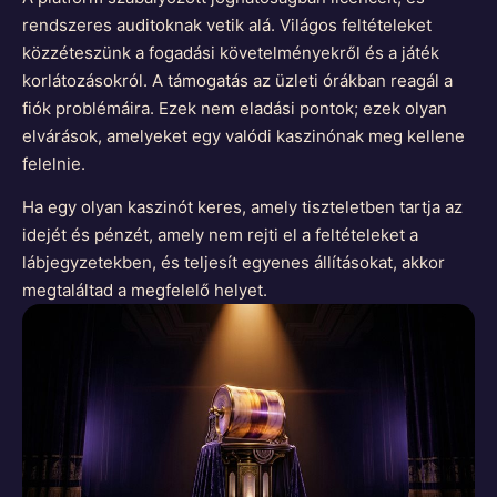
rendszeres auditoknak vetik alá. Világos feltételeket
közzéteszünk a fogadási követelményekről és a játék
korlátozásokról. A támogatás az üzleti órákban reagál a
fiók problémáira. Ezek nem eladási pontok; ezek olyan
elvárások, amelyeket egy valódi kaszinónak meg kellene
felelnie.
Ha egy olyan kaszinót keres, amely tiszteletben tartja az
idejét és pénzét, amely nem rejti el a feltételeket a
lábjegyzetekben, és teljesít egyenes állításokat, akkor
megtaláltad a megfelelő helyet.