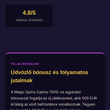
4.8/5
Játékos értékelés
TELJES BÓNUSZOK
Üdvözlő bónusz és folyamatos
jutalmak
A Magic Spins Casino 150%-os egyezési
bónusszal fogadja az új játékosokat, akik 500 EUR
értékig az első befizetésre vonatkoznak. Tegyen