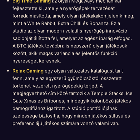
Big Time Gaming
az olyan Megaways mechanikát
fejlesztette ki, amely a nyerőgépek tervezését
forradalmasította, amely olyan játékakakon jelenik meg,
mint a White Rabbit, Extra Chilli és Bonanza. Ez a
stúdió az olyan modern volatilis nyerőgép innováció
sablonját állította fel, amelyet az egész iparág elfogad.
A BTG játékok továbbra is népszerű olyan játékosok
között, akik magas variancia és jelentős funkció
nyereséget keresnek.
Relax Gaming
egy olyan változatos katalógust tart
fenn, amely az egyszerű gyümölcsöktől összetett
történet-vezérelt nyerőgépekig terjed. A
megjegyezhető cím közé tartozik a Temple Stacks, Ice
Gate Xmas és Bribones, mindegyik különböző játékos
demográfiához igazított. A stúdió portfóliójának
szélessége biztosítja, hogy minden játékos stílusú és
preferenciájú játékos számára vonzó valami van.