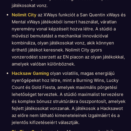
játékosokat vonz.
Nolimit City
az XWays funkciót a San Quentin xWays és
Mental xWays játékokból ismert használat, váratlan
nyeremény vonal képzéseit hozva létre. A stúdió a
művészi bemutatást a mechanikai innovációval
kombinálza, olyan játékosokat vonz, akik könnyen
érthető játékot keresnek. Nolimit City gyors
vonzerodést szerzett az EN piacon az olyan játékokkal,
amelyek valóban különböznek.
Hacksaw Gaming
olyan volatilis, magas energiájú
nyerőgépeket hoz létre, mint a Burning Wins, Lucky
Count és Gold Fiesta, amelyek maximális pörgetési
lehetőséget terveztek. A stúdió maximalist tervezésre
és komplex bónusz struktúrákra összpontosít, amelyek
fejlett játékosokat vonzanak. A játékosok a Hacksawot
az előre nem látható kimeneteleinek izgalmáért és a
jelentős kifizetéseiért választják.