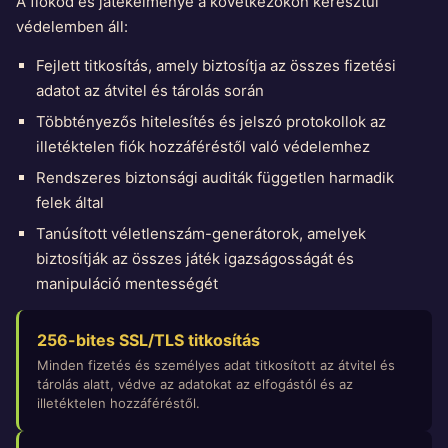
A fiókod és játékélménye a következőkön keresztül
védelemben áll:
Fejlett titkosítás, amely biztosítja az összes fizetési
adatot az átvitel és tárolás során
Többtényezős hitelesítés és jelszó protokollok az
illetéktelen fiók hozzáféréstől való védelemhez
Rendszeres biztonsági auditák független harmadik
felek által
Tanúsított véletlenszám-generátorok, amelyek
biztosítják az összes játék igazságosságát és
manipuláció mentességét
256-bites SSL/TLS titkosítás
Minden fizetés és személyes adat titkosított az átvitel és
tárolás alatt, védve az adatokat az elfogástól és az
illetéktelen hozzáféréstől.