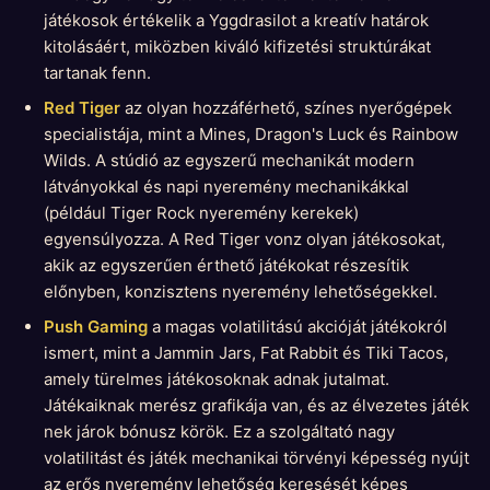
játékosok értékelik a Yggdrasilot a kreatív határok
kitolásáért, miközben kiváló kifizetési struktúrákat
tartanak fenn.
Red Tiger
az olyan hozzáférhető, színes nyerőgépek
specialistája, mint a Mines, Dragon's Luck és Rainbow
Wilds. A stúdió az egyszerű mechanikát modern
látványokkal és napi nyeremény mechanikákkal
(például Tiger Rock nyeremény kerekek)
egyensúlyozza. A Red Tiger vonz olyan játékosokat,
akik az egyszerűen érthető játékokat részesítik
előnyben, konzisztens nyeremény lehetőségekkel.
Push Gaming
a magas volatilitású akcióját játékokról
ismert, mint a Jammin Jars, Fat Rabbit és Tiki Tacos,
amely türelmes játékosoknak adnak jutalmat.
Játékaiknak merész grafikája van, és az élvezetes játék
nek járok bónusz körök. Ez a szolgáltató nagy
volatilitást és játék mechanikai törvényi képesség nyújt
az erős nyeremény lehetőség keresését képes