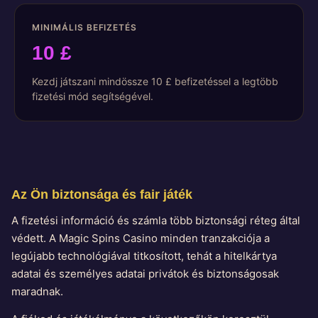
MINIMÁLIS BEFIZETÉS
10 £
Kezdj játszani mindössze 10 £ befizetéssel a legtöbb
fizetési mód segítségével.
Az Ön biztonsága és fair játék
A fizetési információ és számla több biztonsági réteg által
védett. A Magic Spins Casino minden tranzakciója a
legújabb technológiával titkosított, tehát a hitelkártya
adatai és személyes adatai privátok és biztonságosak
maradnak.