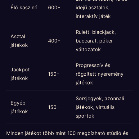
Élő kaszinó
600+
idejű asztalok,
interaktív játék
Rulett, blackjack,
Asztal
400+
baccarat, póker
játékok
változatok
Progresszív és
Jackpot
150+
rögzített nyeremény
játékok
játékok
Sorsjegyek, azonnali
Egyéb
150+
játékok, virtuális
játékok
sportok
Minden játékot több mint 100 megbízható stúdió és