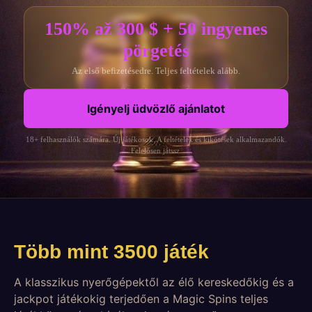
150% až 300 $ + 50 ingyenes
pörgetés
Az első befizetésedre. Teljes feltételek alább.
Igényelj üdvözlő ajánlatot
18+ felhasználók számára. Új játékosok. A feltételek és kikötések alkalmazandók.
Felelősen játssz.
Több mint 3500 játék
A klasszikus nyerőgépektől az élő kereskedőkig és a
jackpot játékokig terjedően a Magic Spins teljes