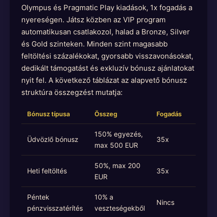
Olympus és Pragmatic Play kiadások, 1x fogadás a
nyereségen. Játsz közben az VIP program
automatikusan csatlakozol, halad a Bronze, Silver
és Gold szinteken. Minden szint magasabb
feltöltési százalékokat, gyorsabb visszavonásokat,
dedikált támogatást és exkluzív bónusz ajánlatokat
nyit fel. A következő táblázat az alapvető bónusz
struktúra összegzést mutatja:
Bónusz típusa
Összeg
Fogadás
Érv
150% egyezés,
Üdvözlő bónusz
35x
30 
max 500 EUR
50%, max 200
Heti feltöltés
35x
7 n
EUR
Péntek
10% a
Nincs
Azo
pénzvisszatérítés
veszteségekből