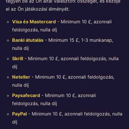
tegyen be az Ön által választott összeget, és kezdje
el az Ön játékozási élményét.
Visa és Mastercard
- Minimum 10 £, azonnali
feldolgozás, nulla díj
Banki átutalás
- Minimum 15 £, 1-3 munkanap,
nulla díj
Skrill
- Minimum 10 £, azonnali feldolgozás, nulla
díj
Neteller
- Minimum 10 £, azonnali feldolgozás,
nulla díj
Paysafecard
- Minimum 10 £, azonnali
feldolgozás, nulla díj
PayPal
- Minimum 10 £, azonnali feldolgozás, nulla
díj