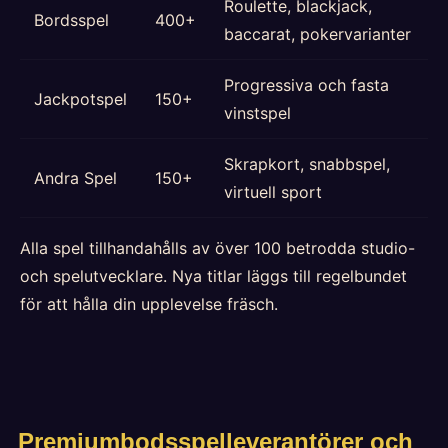
Roulette, blackjack,
Bordsspel
400+
baccarat, pokervarianter
Progressiva och fasta
Jackpotspel
150+
vinstspel
Skrapkort, snabbspel,
Andra Spel
150+
virtuell sport
Alla spel tillhandahålls av över 100 betrodda studio-
och spelutvecklare. Nya titlar läggs till regelbundet
för att hålla din upplevelse fräsch.
Premiumbodsspelleverantörer och