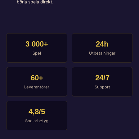
börja spela direkt.
3 000+
24h
Spel
Utbetalningar
60+
24/7
Leverantörer
Support
4,8/5
Spelarbetyg