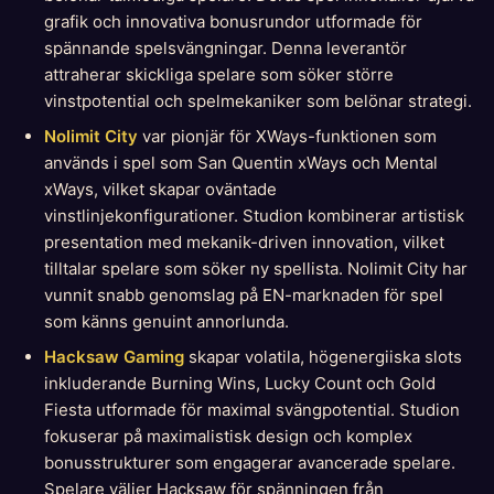
grafik och innovativa bonusrundor utformade för
spännande spelsvängningar. Denna leverantör
attraherar skickliga spelare som söker större
vinstpotential och spelmekaniker som belönar strategi.
Nolimit City
var pionjär för XWays-funktionen som
används i spel som San Quentin xWays och Mental
xWays, vilket skapar oväntade
vinstlinjekonfigurationer. Studion kombinerar artistisk
presentation med mekanik-driven innovation, vilket
tilltalar spelare som söker ny spellista. Nolimit City har
vunnit snabb genomslag på EN-marknaden för spel
som känns genuint annorlunda.
Hacksaw Gaming
skapar volatila, högenergiiska slots
inkluderande Burning Wins, Lucky Count och Gold
Fiesta utformade för maximal svängpotential. Studion
fokuserar på maximalistisk design och komplex
bonusstrukturer som engagerar avancerade spelare.
Spelare väljer Hacksaw för spänningen från