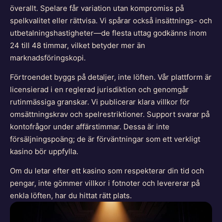
överallt. Spelare får variation utan kompromiss på
spelkvalitet eller rättvisa. Vi spårar också insättnings- och
utbetalningshastigheter—de flesta uttag godkänns inom
24 till 48 timmar, vilket betyder mer än
marknadsföringskopi.
Förtroendet byggs på detaljer, inte löften. Vår plattform är
licensierad i en reglerad jurisdiktion och genomgår
rutinmässiga granskar. Vi publicerar klara villkor för
omsättningskrav och spelrestriktioner. Support svarar på
kontofrågor under affärstimmar. Dessa är inte
försäljningspoäng; de är förväntningar som ett verkligt
kasino bör uppfylla.
Om du letar efter ett kasino som respekterar din tid och
pengar, inte gömmer villkor i fotnoter och levererar på
enkla löften, har du hittat rätt plats.