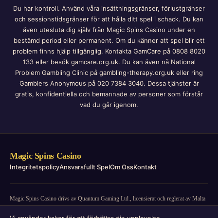
Du har kontroll. Använd våra insättningsgränser, förlustgränser
och sessionstidsgränser för att hålla ditt spel i schack. Du kan
även utesluta dig själv från Magic Spins Casino under en
bestämd period eller permanent. Om du känner att spel blir ett
problem finns hjälp tillgänglig. Kontakta GamCare på 0808 8020
133 eller besök gamcare.org.uk. Du kan även nå National
Problem Gambling Clinic på gambling-therapy.org.uk eller ring
Gamblers Anonymous på 020 7384 3040. Dessa tjänster är
gratis, konfidentiella och bemannade av personer som förstår
vad du går igenom.
Magic Spins Casino
Integritetspolicy
Ansvarsfullt Spel
Om Oss
Kontakt
Magic Spins Casino drivs av Quantum Gaming Ltd., licensierat och reglerat av Malta
Gaming Authority enligt licens nr MGA/B2C/213/2019. Spelare måste vara 18 år eller
äldre. Spel kan vara beroendeframkallande. För support, besök gambleaware.org eller