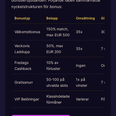
bonuserbjudanden. Följande tabell sammanfattar
nyckelstrukturen för bonus:
Bonustyp
Belopp
Omsättning
Giltighet
150% match,
Välkomstbonus
35x
30 daga
max EUR 500
Veckovis
50%, max
35x
7 dagar
Laddupp
EUR 200
Fredags
10% av
Ingen
Omedelb
Cashback
förluster
50-100 på
1x på
Gratissnurr
7 dagar
utvalda slots
vinster
Klassindelade
VIP Belöningar
Varierar
Pågåen
förmåner