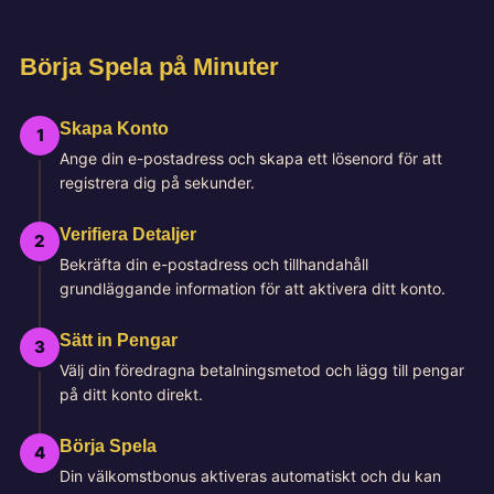
Börja Spela på Minuter
Skapa Konto
1
Ange din e-postadress och skapa ett lösenord för att
registrera dig på sekunder.
Verifiera Detaljer
2
Bekräfta din e-postadress och tillhandahåll
grundläggande information för att aktivera ditt konto.
Sätt in Pengar
3
Välj din föredragna betalningsmetod och lägg till pengar
på ditt konto direkt.
Börja Spela
4
Din välkomstbonus aktiveras automatiskt och du kan