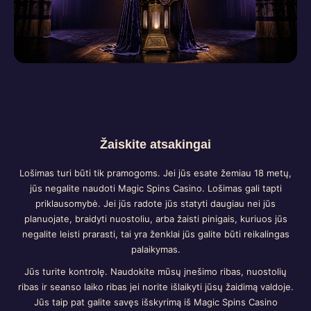
Žaiskite atsakingai
Lošimas turi būti tik pramogoms. Jei jūs esate žemiau 18 metų,
jūs negalite naudoti Magic Spins Casino. Lošimas gali tapti
priklausomybė. Jei jūs radote jūs statyti daugiau nei jūs
planuojate, braidyti nuostoliu, arba žaisti pinigais, kuriuos jūs
negalite leisti prarasti, tai yra ženklai jūs galite būti reikalingas
palaikymas.
Jūs turite kontrolę. Naudokite mūsų įnešimo ribas, nuostolių
ribas ir seanso laiko ribas jei norite išlaikyti jūsų žaidimą valdoje.
Jūs taip pat galite savęs išskyrimą iš Magic Spins Casino