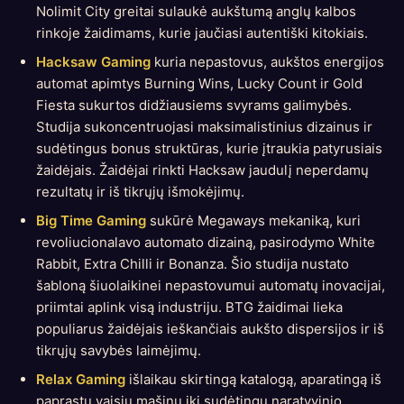
Nolimit City greitai sulaukė aukštumą anglų kalbos
rinkoje žaidimams, kurie jaučiasi autentiški kitokiais.
Hacksaw Gaming
kuria nepastovus, aukštos energijos
automat apimtys Burning Wins, Lucky Count ir Gold
Fiesta sukurtos didžiausiems svyrams galimybės.
Studija sukoncentruojasi maksimalistinius dizainus ir
sudėtingus bonus struktūras, kurie įtraukia patyrusiais
žaidėjais. Žaidėjai rinkti Hacksaw jaudulį neperdamų
rezultatų ir iš tikrųjų išmokėjimų.
Big Time Gaming
sukūrė Megaways mekaniką, kuri
revoliucionalavo automato dizainą, pasirodymo White
Rabbit, Extra Chilli ir Bonanza. Šio studija nustato
šabloną šiuolaikinei nepastovumui automatų inovacijai,
priimtai aplink visą industriju. BTG žaidimai lieka
populiarus žaidėjais ieškančiais aukšto dispersijos ir iš
tikrųjų savybės laimėjimų.
Relax Gaming
išlaikau skirtingą katalogą, aparatingą iš
paprastų vaisių mašinų iki sudėtingų naratyvinio