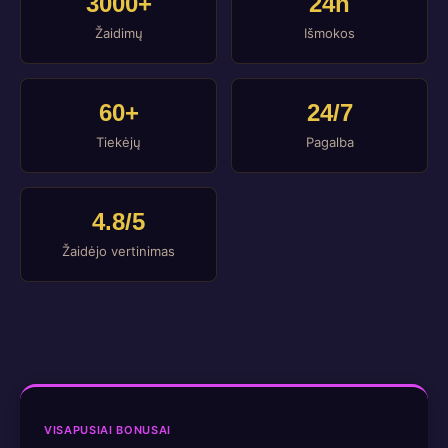
3000+
24h
Žaidimų
Išmokos
60+
24/7
Tiekėjų
Pagalba
4.8/5
Žaidėjo vertinimas
VISAPUSIAI BONUSAI