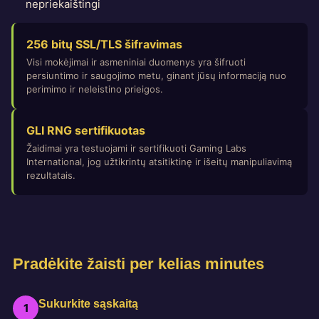
nepriekaištingi
256 bitų SSL/TLS šifravimas
Visi mokėjimai ir asmeniniai duomenys yra šifruoti
persiuntimo ir saugojimo metu, ginant jūsų informaciją nuo
perimimo ir neleistino prieigos.
GLI RNG sertifikuotas
Žaidimai yra testuojami ir sertifikuoti Gaming Labs
International, jog užtikrintų atsitiktinę ir išeitų manipuliavimą
rezultatais.
Pradėkite žaisti per kelias minutes
Sukurkite sąskaitą
1