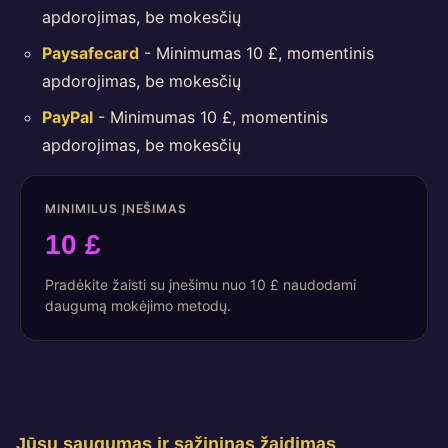
apdorojimas, be mokesčių
Paysafecard
- Minimumas 10 £, momentinis
apdorojimas, be mokesčių
PayPal
- Minimumas 10 £, momentinis
apdorojimas, be mokesčių
MINIMILUS ĮNEŠIMAS
10 £
Pradėkite žaisti su įnešimu nuo 10 £ naudodami
daugumą mokėjimo metodų.
Jūsų saugumas ir sąžininas žaidimas