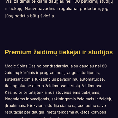
Visi žaidimai teikiami daugiau nei 100 patikimų studijų
ir tiekėjų. Nauvi pavadiniai reguliariai pridedami, jog
jūsų patirtis būtų šviežia.
Premium žaidimų tiekėjai ir studijos
Magic Spins Casino bendradarbiauja su daugiau nei 80
žaidimų kūrėjais ir programinės įrangos studijomis,
suteikiančiomis tūkstančius pavadinimų automatuose,
tiesioginiuose dilerio žaidimuose ir stalų žaidimuose.
Kazino prioritetą teikia nusistovėjusiems tiekėjams,
žinomiems inovacijomis, sąžiningomis žaidimais ir žaidėjų
įtraukimais. Kiekviena studija šiame sąraše pelno savo
reputaciją per daugelį metų teikdama aukštos kokybės