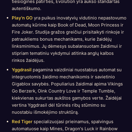
tiesioginės patirties, Evolution yra aukso standartas
autentiškumo.
Play'n GO
yra puikus inovatyvių vidutinio nepastovumo
automatų kūrime kaip Book of Dead, Moon Princess ir
Fire Joker. Studija gražos greičiui prisitaikyti rinkoje ir
patraukliems bonus mechanikams, kurie žaidėjų
linksminimus. Jų dėmesys subalansuotam žaidimui ir
stipriam tematiniu vykdymui atitinka anglų kalbos
rinkos žaidėjus.
Yggdrasil
pagamina vaizdiniai nuostabius automat su
integruotomis žaidimo mechanikomis ir savietinio
Gigablox savybės. Populiarius žaidimai apima Vikings
Go Berzerk, Oink Country Love ir Temple Tumble,
kiekvienas sukurtas aukštos gamybos verte. Žaidėjai
vertina Yggdrasil dėl tūrinės ribų stūmimo su
nuostabiu išmokėjimo struktūrą.
Red Tiger
specializuojasi prieinamus, spalvingus
automatuose kaip Mines, Dragon's Luck ir Rainbow