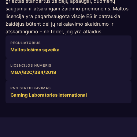
griežtas standartus žaidėjų apsaugai, duomenų
saugumui ir atsakingam žaidimo priemonėms. Maltos
licencija yra pagarbsaugota visoje ES ir patraukia
žaidėjus būtent dėl jų reikalavimo skaidrumo ir
atskaitingumo – ne todėl, jog yra atlaidus.
REGULIATORIUS
Maltos lošimo sąveika
LICENCIJOS NUMERIS
MGA/B2C/384/2019
RNG SERTIFIKAVIMAS
Gaming Laboratories International