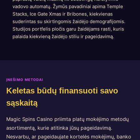
vadovo automatų. Žymūs pavadiniai apima Temple
Stacks, Ice Gate Xmas ir Bribones, kiekvienas
suderintas su skirtingomis žaidėjo demografijomis.
Studijos portfelis pločis garu žaidėjams rasti, kuris
palaida kiekvieną žaidėjo stiliu ir pageidavimą.
ĮNEŠIMO METODAI
Keletas būdų finansuoti savo
sąskaitą
Magic Spins Casino priimta platų mokėjimo metodų
asortimentą, kurie atitinka jūsų pageidavimą.
Nesvarbu, ar pageidaujate kortelės mokėjimų, banko