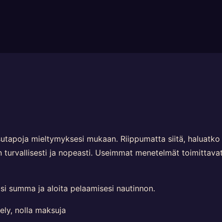
tapoja mieltymyksesi mukaan. Riippumatta siitä, haluatko 
än turvallisesti ja nopeasti. Useimmat menetelmät toimittava
masi summa ja aloita pelaamisesi nautinnon.
tely, nolla maksuja