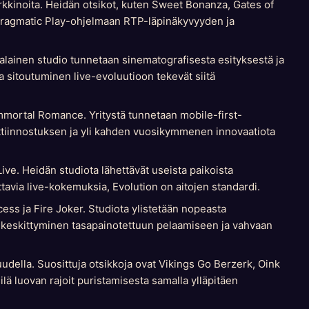
arkkinoita. Heidän otsikot, kuten Sweet Bonanza, Gates of
 Pragmatic Play-ohjelmaan RTP-läpinäkyvyyden ja
salainen studio tunnetaan sinematografisesta esityksestä ja
ja sitoutuminen live-evoluutioon tekevät siitä
Immortal Romance. Yritystä tunnetaan mobile-first-
ipottiinnostuksen ja yli kahden vuosikymmenen innovaatiota
Live. Heidän studiota lähettävät useista paikoista
ttavia live-kokemuksia, Evolution on aitojen standardi.
cess ja Fire Joker. Studiota ylistetään nopeasta
än keskittyminen tasapainotettuun pelaamiseen ja vahvaan
udella. Suosittuja otsikkoja ovat Vikings Go Berzerk, Oink
lä luovan rajoit puristamisesta samalla ylläpitäen