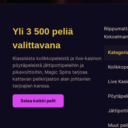
Riippumatta
Yli 3 500 peliä
Kokoelmamme
valittavana
Kategori
Klassisista kolikkopeleistä ja live-kasinon
pöytäpeleistä jättipottipeleihin ja
Kolikkope
pikavoittoihin, Magic Spins tarjoaa
kattavan pelikirjaston alan johtavien
Live Kas
tarjoajien kanssa.
Pöytäpeli
Selaa kaikki pelit
Jättipotti
Muut peli