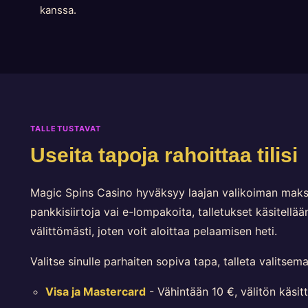
kanssa.
TALLETUSTAVAT
Useita tapoja rahoittaa tilisi
Magic Spins Casino hyväksyy laajan valikoiman maksu
pankkisiirtoja vai e-lompakoita, talletukset käsitellä
välittömästi, joten voit aloittaa pelaamisen heti.
Valitse sinulle parhaiten sopiva tapa, talleta valitse
Visa ja Mastercard
- Vähintään 10 €, välitön käsit