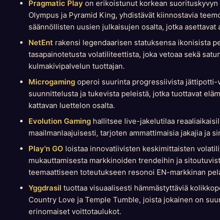
Pragmatic Play
on erikoistunut korkean suorituskyvyn k
Olympus ja Pyramid King, yhdistävät kiinnostavia teem
säännöllisten uusien julkaisujen osalta, jotka asettavat 
NetEnt
rakensi legendaarisen statuksensa ikonisista pe
tasapainotetusta volatiliteettista, joka vetoaa sekä satu
kulmakivipalvelun tuottajan.
Microgaming
operoi suurinta progressiivista jättipott
suunnittelusta ja tukevista peleistä, jotka tuottavat e
kattavan luettelon osalta.
Evolution Gaming
hallitsee live-jakelutilaa reaaliaikai
maailmanlaajuisesti, tarjoten ammattimaisia jakajia ja s
Play'n GO
loistaa innovatiivisten keskimittaisten volat
mukauttamisesta markkinoiden trendeihin ja sitoutuvist
teemaattiseen toteutukseen resonoi EN-markkinan pela
Yggdrasil
tuottaa visuaalisesti hämmästyttäviä kolikkope
Country Love ja Temple Tumble, joista jokainen on suunn
erinomaiset voittotaulukot.