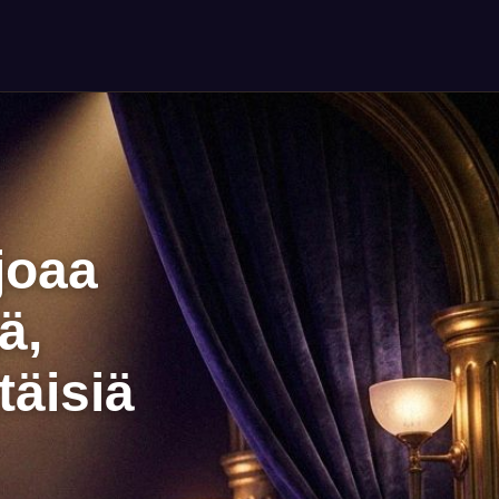
joaa
ä,
täisiä