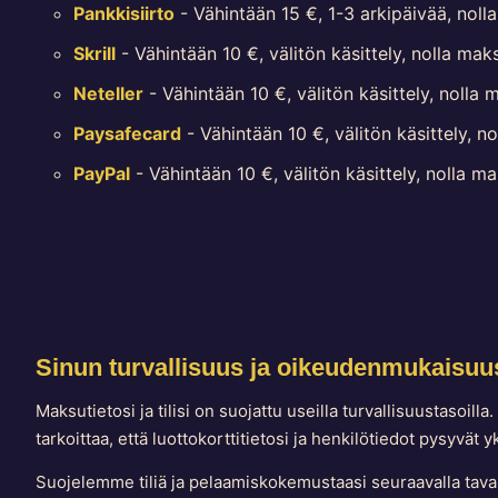
Pankkisiirto
- Vähintään 15 €, 1-3 arkipäivää, noll
Skrill
- Vähintään 10 €, välitön käsittely, nolla mak
Neteller
- Vähintään 10 €, välitön käsittely, nolla 
Paysafecard
- Vähintään 10 €, välitön käsittely, n
PayPal
- Vähintään 10 €, välitön käsittely, nolla m
Sinun turvallisuus ja oikeudenmukaisuu
Maksutietosi ja tilisi on suojattu useilla turvallisuustasoi
tarkoittaa, että luottokorttitietosi ja henkilötiedot pysyvät yk
Suojelemme tiliä ja pelaamiskokemustaasi seuraavalla taval