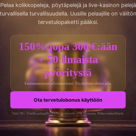
Pelaa kolikkopeleja, pöytäpelejä ja live-kasinon pelejä
turvallisella turvallisuudella. Uusille pelaajille on välitö
tervetulopaketti pääksi.
150% jopa 300 €:ään
+ 50 ilmaista
pyöritystä
Ensimmäisestä talletuksestasi. Täydelliset ehdot alla.
Ota tervetulobonus käyttöön
Vain 18+. Uusille pelaajille. Ehdot ja säännöt ovat voimassa. Pelaa vastuullisesti.