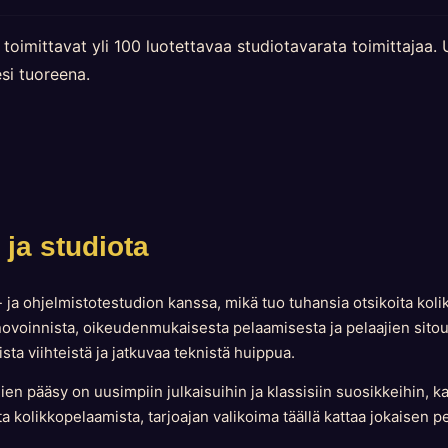
t toimittavat yli 100 luotettavaa studiotavarata toimittajaa.
i tuoreena.
 ja studiota
ja ohjelmistotestudion kanssa, mikä tuo tuhansia otsikoita kolik
innovoinnista, oikeudenmukaisesta pelaamisesta ja pelaajien sito
ta viihteistä ja jatkuvaa teknistä huippua.
 pääsy on uusimpiin julkaisuihin ja klassisiin suosikkeihin, ka
aista kolikkopelaamista, tarjoajan valikoima täällä kattaa jokaisen