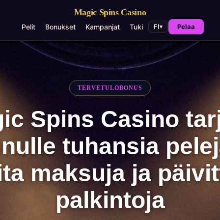
Magic Spins Casino
Pelit
Bonukset
Kampanjat
Tuki
FI
Pelaa
▾
TERVETULOBONUS
ic Spins Casino tar
inulle tuhansia pelej
ta maksuja ja päivit
palkintoja