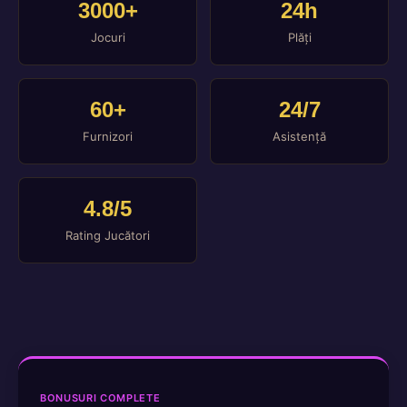
3000+
24h
Jocuri
Plăți
60+
24/7
Furnizori
Asistență
4.8/5
Rating Jucători
BONUSURI COMPLETE