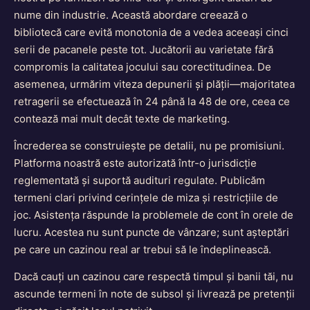
nume din industrie. Această abordare creează o
bibliotecă care evită monotonia de a vedea aceeași cinci
serii de pacanele peste tot. Jucătorii au varietate fără
compromis la calitatea jocului sau corectitudinea. De
asemenea, urmărim viteza depunerii și plății—majoritatea
retragerii se efectuează în 24 până la 48 de ore, ceea ce
contează mai mult decât texte de marketing.
Încrederea se construiește pe detalii, nu pe promisiuni.
Platforma noastră este autorizată într-o jurisdicție
reglementată și suportă audituri regulate. Publicăm
termeni clari privind cerințele de miza și restricțiile de
joc. Asistența răspunde la problemele de cont în orele de
lucru. Acestea nu sunt puncte de vânzare; sunt așteptări
pe care un cazinou real ar trebui să le îndeplinească.
Dacă cauți un cazinou care respectă timpul și banii tăi, nu
ascunde termeni în note de subsol și livrează pe pretenții