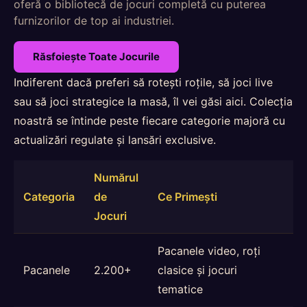
oferă o bibliotecă de jocuri completă cu puterea
furnizorilor de top ai industriei.
Răsfoiește Toate Jocurile
Indiferent dacă preferi să rotești roțile, să joci live
sau să joci strategice la masă, îl vei găsi aici. Colecția
noastră se întinde peste fiecare categorie majoră cu
actualizări regulate și lansări exclusive.
Numărul
Categoria
de
Ce Primești
Jocuri
Pacanele video, roți
Pacanele
2.200+
clasice și jocuri
tematice