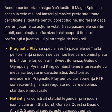
Aceste parteneriate asigură că jucătorii Magic Spins au
acces la cele mai noi lansări și clasice preferate, toate
certificate și testate pentru corectitudine. Indiferent dacă
preferi jocurile cu acțiune volatilă sau pacanelele cu ritm
stabil, combinația de furnizori aici acoperă fiecare
preferință a jucătorului și strategie de bankroll.
Pragmatic Play
se specializes în pacanele de înaltă
performanță și jocuri de cazinou live care domină piața
EN. Titlurile lor, cum ar fi Sweet Bonanza, Gates of
Olympus și Pyramid King combină teme interesante cu
mecanici bogate în caracteristici. Jucătorii au
încredere în Pragmatic Play pentru transparența RTP
consecventă și lansări regulate noi care stabilesc
standarde industriale.
NetEnt
și-a construit statutul legendar prin jocuri
iconic cum ar fi Starburst, Gonzo's Quest și Dead or
Alive 2. Studioul suedez este cunoscut pentru