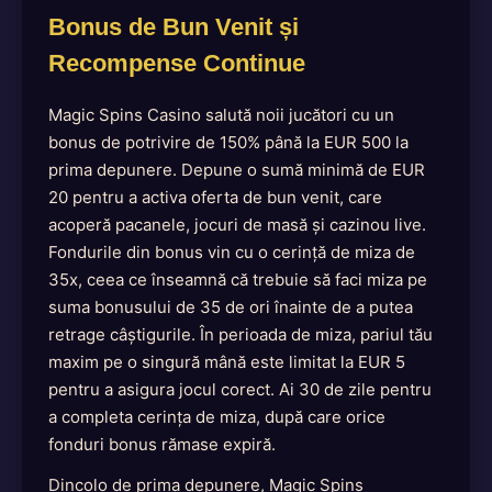
Bonus de Bun Venit și
Recompense Continue
Magic Spins Casino salută noii jucători cu un
bonus de potrivire de 150% până la EUR 500 la
prima depunere. Depune o sumă minimă de EUR
20 pentru a activa oferta de bun venit, care
acoperă pacanele, jocuri de masă și cazinou live.
Fondurile din bonus vin cu o cerință de miza de
35x, ceea ce înseamnă că trebuie să faci miza pe
suma bonusului de 35 de ori înainte de a putea
retrage câștigurile. În perioada de miza, pariul tău
maxim pe o singură mână este limitat la EUR 5
pentru a asigura jocul corect. Ai 30 de zile pentru
a completa cerința de miza, după care orice
fonduri bonus rămase expiră.
Dincolo de prima depunere, Magic Spins